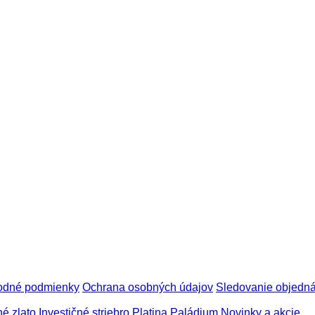
odné podmienky
Ochrana osobných údajov
Sledovanie objedn
né zlato
Investičné striebro
Platina
Paládium
Novinky a akcie