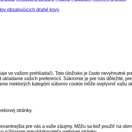
ov obsahujúcich drahé kovy
aje vo vašom prehliadači. Toto úložisko je často nevyhnutné p
d ukladanie vašich preferencií. Súkromie je pre nás dôležité, p
anie niektorých kategórií súborov cookie môže ovplyvniť vašu 
ebovej stránky.
relevantnejšia pre vás a vaše záujmy. Môžu sa tiež použiť na o
so súhlasom prevádzkovateľa webovej stránky.