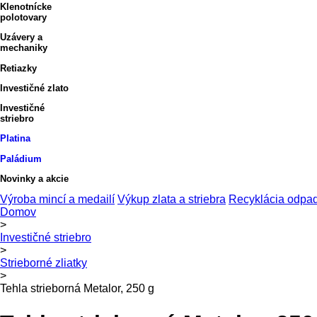
Klenotnícke
polotovary
Uzávery a
mechaniky
Retiazky
Investičné zlato
Investičné
striebro
Platina
Paládium
Novinky a akcie
Výroba mincí a medailí
Výkup zlata a striebra
Recyklácia odpad
Domov
>
Investičné striebro
>
Strieborné zliatky
>
Tehla strieborná Metalor, 250 g