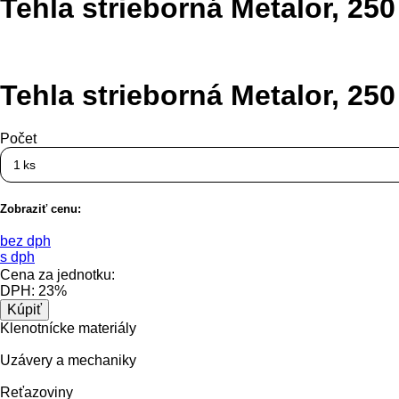
Tehla strieborná Metalor, 250
Tehla strieborná Metalor, 250
Počet
ks
Zobraziť cenu:
bez dph
s dph
Cena za jednotku:
DPH:
23%
Klenotnícke materiály
Uzávery a mechaniky
Reťazoviny