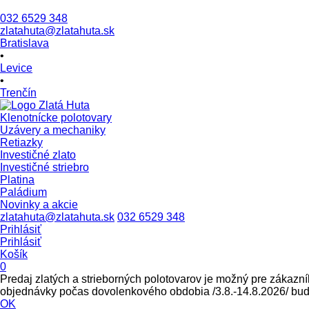
032 6529 348
zlatahuta@zlatahuta.sk
Bratislava
•
Levice
•
Trenčín
Klenotnícke polotovary
Uzávery a mechaniky
Retiazky
Investičné zlato
Investičné striebro
Platina
Paládium
Novinky a akcie
zlatahuta@zlatahuta.sk
032 6529 348
Prihlásiť
Prihlásiť
Košík
0
Predaj zlatých a strieborných polotovarov je možný pre zákazní
objednávky počas dovolenkového obdobia /3.8.-14.8.2026/ bud
OK