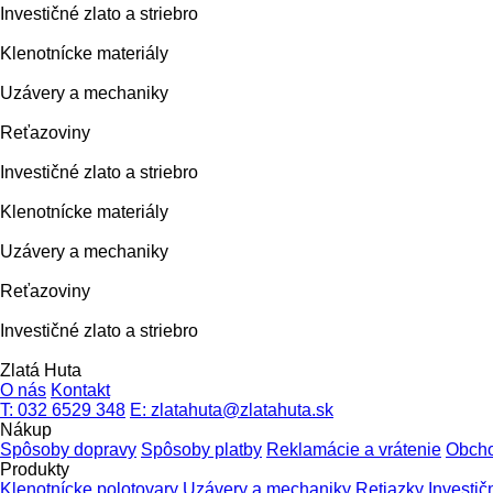
Investičné zlato a striebro
Klenotnícke materiály
Uzávery a mechaniky
Reťazoviny
Investičné zlato a striebro
Klenotnícke materiály
Uzávery a mechaniky
Reťazoviny
Investičné zlato a striebro
Zlatá Huta
O nás
Kontakt
T: 032 6529 348
E: zlatahuta@zlatahuta.sk
Nákup
Spôsoby dopravy
Spôsoby platby
Reklamácie a vrátenie
Obch
Produkty
Klenotnícke polotovary
Uzávery a mechaniky
Retiazky
Investič