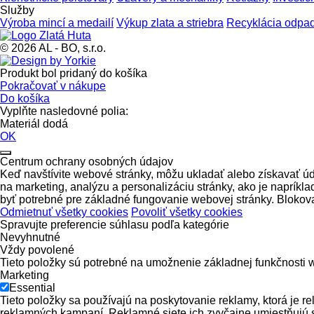
Služby
Výroba mincí a medailí
Výkup zlata a striebra
Recyklácia odpad
© 2026 AL - BO, s.r.o.
Produkt bol pridaný do košíka
Pokračovať v nákupe
Do košíka
Vyplňte nasledovné polia:
Materiál dodá
OK
Centrum ochrany osobných údajov
Keď navštívite webové stránky, môžu ukladať alebo získavať úd
na marketing, analýzu a personalizáciu stránky, ako je napríkla
byť potrebné pre základné fungovanie webovej stránky. Blokov
Odmietnuť všetky cookies
Povoliť všetky cookies
Spravujte preferencie súhlasu podľa kategórie
Nevyhnutné
Vždy povolené
Tieto položky sú potrebné na umožnenie základnej funkčnosti w
Marketing
Essential
Tieto položky sa používajú na poskytovanie reklamy, ktorá je 
reklamných kampaní. Reklamné siete ich zvyčajne umiestňujú 