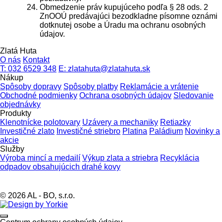
Obmedzenie práv kupujúceho podľa § 28 ods. 2
ZnOOÚ predávajúci bezodkladne písomne oznámi
dotknutej osobe a Úradu ma ochranu osobných
údajov.
Zlatá Huta
O nás
Kontakt
T: 032 6529 348
E: zlatahuta@zlatahuta.sk
Nákup
Spôsoby dopravy
Spôsoby platby
Reklamácie a vrátenie
Obchodné podmienky
Ochrana osobných údajov
Sledovanie
objednávky
Produkty
Klenotnícke polotovary
Uzávery a mechaniky
Retiazky
Investičné zlato
Investičné striebro
Platina
Paládium
Novinky a
akcie
Služby
Výroba mincí a medailí
Výkup zlata a striebra
Recyklácia
odpadov obsahujúcich drahé kovy
© 2026 AL - BO, s.r.o.