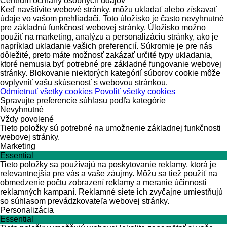
Centrum ochrany osobných údajov
Keď navštívite webové stránky, môžu ukladať alebo získavať
údaje vo vašom prehliadači. Toto úložisko je často nevyhnutné
pre základnú funkčnosť webovej stránky. Úložisko možno
použiť na marketing, analýzu a personalizáciu stránky, ako je
napríklad ukladanie vašich preferencií. Súkromie je pre nás
dôležité, preto máte možnosť zakázať určité typy ukladania,
ktoré nemusia byť potrebné pre základné fungovanie webovej
stránky. Blokovanie niektorých kategórií súborov cookie môže
ovplyvniť vašu skúsenosť s webovou stránkou.
Odmietnuť všetky cookies
Povoliť všetky cookies
Spravujte preferencie súhlasu podľa kategórie
Nevyhnutné
Vždy povolené
Tieto položky sú potrebné na umožnenie základnej funkčnosti
webovej stránky.
Marketing
Essential
Tieto položky sa používajú na poskytovanie reklamy, ktorá je
relevantnejšia pre vás a vaše záujmy. Môžu sa tiež použiť na
obmedzenie počtu zobrazení reklamy a meranie účinnosti
reklamných kampaní. Reklamné siete ich zvyčajne umiestňujú
so súhlasom prevádzkovateľa webovej stránky.
Personalizácia
Essential