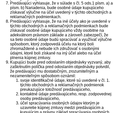
Predávajúci vyhlasuje, že v súlade s čl. 5 ods.1 písm. a) a
písm. b) Nariadenia, bude osobné údaje kupujúceho
získavať výlučne na účel uvedený v týchto obchodných a
reklamačných podmienkach.
Predávajúci vyhlasuje, že na iné účely ako je uvedené v
týchto obchodných a reklamačných podmienkach bude
získavať osobné údaje kupujúceho vždy osobitne na
adekvátnom právnom základe a zároveň zabezpečí, že
sa tieto osobné údaje budú spracúvať a využívať výlučne
spôsobom, ktorý zodpovedá účelu na ktorý boli
zhromaždené a nebude ich združovať s osobnými
údajmi, ktoré boli získané na iný účel alebo na účel
plnenia kúpnej zmluvy.
Kupujúci bude pred odoslaním objednávky vyzvaný, aby
zaškrtnutím políčka pred odoslaním objednávky potvrdil,
že predávajúci mu dostatočným, zrozumiteľným a
nezameniteľným spôsobom oznámil:
svoje identifikačné údaje, ktoré sú uvedené v čl. 1.
týchto obchodných a reklamačných podmienok
preukazujúce totožnosť predávajúceho,
kontaktné údaje predávajúceho, resp. zodpovednej
osoby predávajúceho,
účel spracúvania osobných údajov ktorým je
uzavretie kúpnej zmluvy medzi predávajúcim a
kupujúcim a právny základ spracúvania osobných