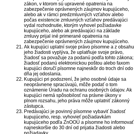
zákon, v ktorom sú upravené opatrenia na
zabezpečenie oprávnených záujmov kupujúceho,
alebo ak v rámci predzmluvných vzťahov alebo
počas existencie zmluvných vzťahov predávajúci
vydal rozhodnutie, ktorým vyhovel požiadavke
kupujúceho, alebo ak predávajúci na základe
zmluvy prijal iné primerané opatrenia na
zabezpečenie oprávnených záujmov kupujúceho.
Ak kupujúci uplatní svoje právo písomne a z obsahu
jeho žiadosti vyplýva, že uplatňuje svoje právo,
žiadosť sa považuje za podanú podľa tohto zákona;
žiadosť podanú elektronickou poštou alebo faxom
kupujúci doručí písomne najneskôr do troch dní odo
dňa jej odoslania.
Kupujúci pri podozrení, že jeho osobné údaje sa
neoprávnene spracúvajú, môže podať o tom
oznámenie Úradu na ochranu osobných údajov. Ak
kupujúci nemá spôsobilosť na právne úkony v
plnom rozsahu, jeho práva môže uplatniť zákonný
zástupca.
Predávajúci je povinný písomne vybaviť žiadosť
kupujúceho, resp. vyhovieť požiadavkám
kupujúceho podľa ZnOOÚ a písomne ho informovať
najneskoršie do 30 dní od prijatia žiadosti alebo
požiadavky.