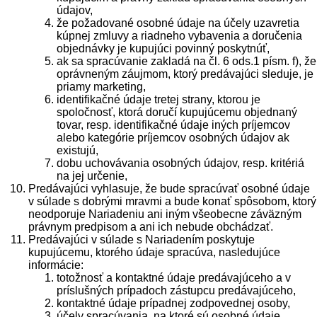
údajov,
že požadované osobné údaje na účely uzavretia
kúpnej zmluvy a riadneho vybavenia a doručenia
objednávky je kupujúci povinný poskytnúť,
ak sa spracúvanie zakladá na čl. 6 ods.1 písm. f), že
oprávneným záujmom, ktorý predávajúci sleduje, je
priamy marketing,
identifikačné údaje tretej strany, ktorou je
spoločnosť, ktorá doručí kupujúcemu objednaný
tovar, resp. identifikačné údaje iných príjemcov
alebo kategórie príjemcov osobných údajov ak
existujú,
dobu uchovávania osobných údajov, resp. kritériá
na jej určenie,
Predávajúci vyhlasuje, že bude spracúvať osobné údaje
v súlade s dobrými mravmi a bude konať spôsobom, ktorý
neodporuje Nariadeniu ani iným všeobecne záväzným
právnym predpisom a ani ich nebude obchádzať.
Predávajúci v súlade s Nariadením poskytuje
kupujúcemu, ktorého údaje spracúva, nasledujúce
informácie:
totožnosť a kontaktné údaje predávajúceho a v
príslušných prípadoch zástupcu predávajúceho,
kontaktné údaje prípadnej zodpovednej osoby,
účely spracúvania, na ktoré sú osobné údaje