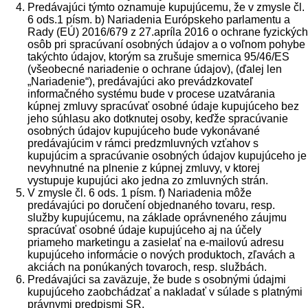
Predávajúci týmto oznamuje kupujúcemu, že v zmysle čl.
6 ods.1 písm. b) Nariadenia Európskeho parlamentu a
Rady (EÚ) 2016/679 z 27.apríla 2016 o ochrane fyzických
osôb pri spracúvaní osobných údajov a o voľnom pohybe
takýchto údajov, ktorým sa zrušuje smernica 95/46/ES
(všeobecné nariadenie o ochrane údajov), (ďalej len
„Nariadenie“), predávajúci ako prevádzkovateľ
informačného systému bude v procese uzatvárania
kúpnej zmluvy spracúvať osobné údaje kupujúceho bez
jeho súhlasu ako dotknutej osoby, keďže spracúvanie
osobných údajov kupujúceho bude vykonávané
predávajúcim v rámci predzmluvných vzťahov s
kupujúcim a spracúvanie osobných údajov kupujúceho je
nevyhnutné na plnenie z kúpnej zmluvy, v ktorej
vystupuje kupujúci ako jedna zo zmluvných strán.
V zmysle čl. 6 ods. 1 písm. f) Nariadenia môže
predávajúci po doručení objednaného tovaru, resp.
služby kupujúcemu, na základe oprávneného záujmu
spracúvať osobné údaje kupujúceho aj na účely
priameho marketingu a zasielať na e-mailovú adresu
kupujúceho informácie o nových produktoch, zľavách a
akciách na ponúkaných tovaroch, resp. službách.
Predávajúci sa zaväzuje, že bude s osobnými údajmi
kupujúceho zaobchádzať a nakladať v súlade s platnými
právnymi predpismi SR.