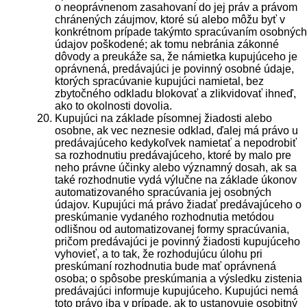
o neoprávnenom zasahovaní do jej práv a právom
chránených záujmov, ktoré sú alebo môžu byť v
konkrétnom prípade takýmto spracúvaním osobných
údajov poškodené; ak tomu nebránia zákonné
dôvody a preukáže sa, že námietka kupujúceho je
oprávnená, predávajúci je povinný osobné údaje,
ktorých spracúvanie kupujúci namietal, bez
zbytočného odkladu blokovať a zlikvidovať ihneď,
ako to okolnosti dovolia.
Kupujúci na základe písomnej žiadosti alebo
osobne, ak vec neznesie odklad, ďalej má právo u
predávajúceho kedykoľvek namietať a nepodrobiť
sa rozhodnutiu predávajúceho, ktoré by malo pre
neho právne účinky alebo významný dosah, ak sa
také rozhodnutie vydá výlučne na základe úkonov
automatizovaného spracúvania jej osobných
údajov. Kupujúci má právo žiadať predávajúceho o
preskúmanie vydaného rozhodnutia metódou
odlišnou od automatizovanej formy spracúvania,
pričom predávajúci je povinný žiadosti kupujúceho
vyhovieť, a to tak, že rozhodujúcu úlohu pri
preskúmaní rozhodnutia bude mať oprávnená
osoba; o spôsobe preskúmania a výsledku zistenia
predávajúci informuje kupujúceho. Kupujúci nemá
toto právo iba v prípade, ak to ustanovuje osobitný