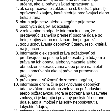
určené, ako aj právny základ spracúvania,
ak sa spracúvanie zakladá na čl. 6 ods. 1 písm. f),
oprávnené záujmy, ktoré sleduje predávajúci alebo
tretia strana,
okruh príjemcov, alebo kategórie príjemcov
osobných údajov, ak existujú,
v relevantnom prípade informáciu o tom, že
predávajúci zamýšľa preniesť osobné údaje do
tretej krajiny alebo medzinárodnej organizácii,
dobu uchovávania osobných údajov, resp. kritériá
na jej určenie,
informácie o existencii práva požadovať od
predávajúceho prístup k jeho osobným údajom a
práva na ich opravu alebo vymazanie alebo
obmedzenie spracúvania alebo práva namietať
proti spracúvaniu ako aj práva na prenosnosť
údajov,
právo podať sťažnosť dozornému orgánu,
informácie o tom, či je poskytovanie osobných
údajov zákonnou alebo zmluvnou požiadavkou,
alebo požiadavkou, ktorá je potrebná na uzavretie
zmluvy, či je kupujúci povinný poskytnúť osobné
údaje, ako aj možné následky neposkytnutia
takýchto údajov,