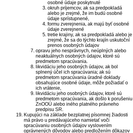
osobné údaje poskytnuté
okruh príjemcov, ak sa predpokladá
alebo je zrejmé, že im budú osobné
údaje sprístupnené,
formu zverejnenia, ak majú byť osobné
údaje zverejnené
tretie krajiny, ak sa predpokladá alebo je
zrejmé, že sa do týchto krajín uskutoční
prenos osobných údajov
opravu jeho nesprávnych, neúplných alebo
neaktuálnych osobných údajov, ktoré sú
predmetom spracúvania.
likvidáciu jeho osobných údajov, ak bol
splnený účel ich spracúvania; ak sú
predmetom spracúvania úradné doklady
obsahujúce osobné údaje, môže požiadať o
ich vrátenie,
likvidáciu jeho osobných údajov, ktoré sú
predmetom spracúvania, ak došlo k porušeniu
ZnOOÚ alebo iného platného právneho
predpisu SR.
Kupujúci na základe bezplatnej písomnej žiadosti
má právo u predávajúceho namietať voči
spracúvaniu osobných údajov vyslovením
oprávnených dôvodov alebo predložením dôkazov