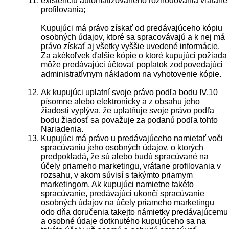
existenciu automatizovaného rozhodovania vrátane
profilovania;
Kupujúci má právo získať od predávajúceho kópiu
osobných údajov, ktoré sa spracovávajú a k nej má
právo získať aj všetky vyššie uvedené informácie.
Za akékoľvek ďalšie kópie o ktoré kupujúci požiada
môže predávajúci účtovať poplatok zodpovedajúci
administratívnym nákladom na vyhotovenie kópie.
Ak kupujúci uplatní svoje právo podľa bodu IV.10
písomne alebo elektronicky a z obsahu jeho
žiadosti vyplýva, že uplatňuje svoje právo podľa
bodu žiadosť sa považuje za podanú podľa tohto
Nariadenia.
Kupujúci má právo u predávajúceho namietať voči
spracúvaniu jeho osobných údajov, o ktorých
predpokladá, že sú alebo budú spracúvané na
účely priameho marketingu, vrátane profilovania v
rozsahu, v akom súvisí s takýmto priamym
marketingom. Ak kupujúci namietne takéto
spracúvanie, predávajúci ukončí spracúvanie
osobných údajov na účely priameho marketingu
odo dňa doručenia takejto námietky predávajúcemu
a osobné údaje dotknutého kupujúceho sa na