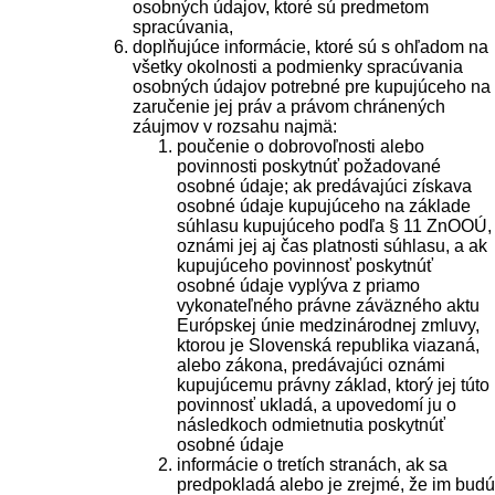
osobných údajov, ktoré sú predmetom
spracúvania,
doplňujúce informácie, ktoré sú s ohľadom na
všetky okolnosti a podmienky spracúvania
osobných údajov potrebné pre kupujúceho na
zaručenie jej práv a právom chránených
záujmov v rozsahu najmä:
poučenie o dobrovoľnosti alebo
povinnosti poskytnúť požadované
osobné údaje; ak predávajúci získava
osobné údaje kupujúceho na základe
súhlasu kupujúceho podľa § 11 ZnOOÚ,
oznámi jej aj čas platnosti súhlasu, a ak
kupujúceho povinnosť poskytnúť
osobné údaje vyplýva z priamo
vykonateľného právne záväzného aktu
Európskej únie medzinárodnej zmluvy,
ktorou je Slovenská republika viazaná,
alebo zákona, predávajúci oznámi
kupujúcemu právny základ, ktorý jej túto
povinnosť ukladá, a upovedomí ju o
následkoch odmietnutia poskytnúť
osobné údaje
informácie o tretích stranách, ak sa
predpokladá alebo je zrejmé, že im budú