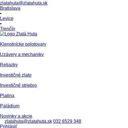
zlatahuta@zlatahuta.sk
Bratislava
•
Levice
•
Trenčín
Klenotnícke polotovary
Uzávery a mechaniky
Retiazky
Investičné zlato
Investičné striebro
Platina
Paládium
Novinky a akcie
zlatahuta@zlatahuta.sk
032 6529 348
Prihlásiť