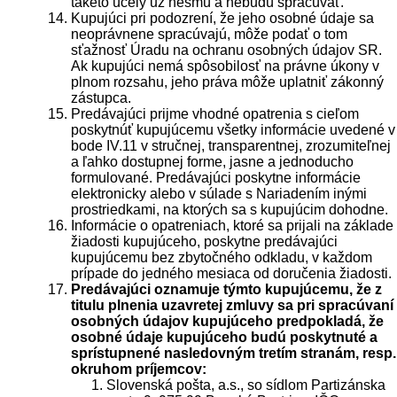
takéto účely už nesmú a nebudú spracúvať.
Kupujúci pri podozrení, že jeho osobné údaje sa
neoprávnene spracúvajú, môže podať o tom
sťažnosť Úradu na ochranu osobných údajov SR.
Ak kupujúci nemá spôsobilosť na právne úkony v
plnom rozsahu, jeho práva môže uplatniť zákonný
zástupca.
Predávajúci prijme vhodné opatrenia s cieľom
poskytnúť kupujúcemu všetky informácie uvedené v
bode IV.11 v stručnej, transparentnej, zrozumiteľnej
a ľahko dostupnej forme, jasne a jednoducho
formulované. Predávajúci poskytne informácie
elektronicky alebo v súlade s Nariadením inými
prostriedkami, na ktorých sa s kupujúcim dohodne.
Informácie o opatreniach, ktoré sa prijali na základe
žiadosti kupujúceho, poskytne predávajúci
kupujúcemu bez zbytočného odkladu, v každom
prípade do jedného mesiaca od doručenia žiadosti.
Predávajúci oznamuje týmto kupujúcemu, že z
titulu plnenia uzavretej zmluvy sa pri spracúvaní
osobných údajov kupujúceho predpokladá, že
osobné údaje kupujúceho budú poskytnuté a
sprístupnené nasledovným tretím stranám, resp.
okruhom príjemcov:
Slovenská pošta, a.s., so sídlom Partizánska