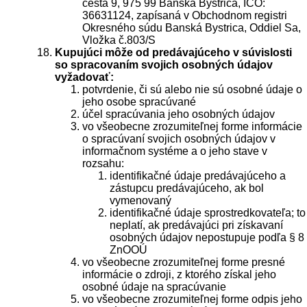
cesta 9, 975 99 Banská Bystrica, IČO:
36631124, zapísaná v Obchodnom registri
Okresného súdu Banská Bystrica, Oddiel Sa,
Vložka č.803/S
Kupujúci môže od predávajúceho v súvislosti
so spracovaním svojich osobných údajov
vyžadovať:
potvrdenie, či sú alebo nie sú osobné údaje o
jeho osobe spracúvané
účel spracúvania jeho osobných údajov
vo všeobecne zrozumiteľnej forme informácie
o spracúvaní svojich osobných údajov v
informačnom systéme a o jeho stave v
rozsahu:
identifikačné údaje predávajúceho a
zástupcu predávajúceho, ak bol
vymenovaný
identifikačné údaje sprostredkovateľa; to
neplatí, ak predávajúci pri získavaní
osobných údajov nepostupuje podľa § 8
ZnOOÚ
vo všeobecne zrozumiteľnej forme presné
informácie o zdroji, z ktorého získal jeho
osobné údaje na spracúvanie
vo všeobecne zrozumiteľnej forme odpis jeho