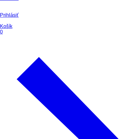
Prihlásiť
Košík
0