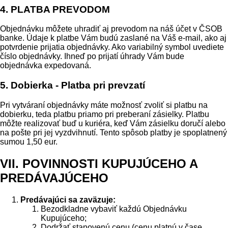
4. PLATBA PREVODOM
Objednávku môžete uhradiť aj prevodom na náš účet v ČSOB
banke. Údaje k platbe Vám budú zaslané na Váš e-mail, ako aj
potvrdenie prijatia objednávky. Ako variabilný symbol uvediete
číslo objednávky. Ihneď po prijatí úhrady Vám bude
objednávka expedovaná.
5. Dobierka - Platba pri prevzatí
Pri vytváraní objednávky máte možnosť zvoliť si platbu na
dobierku, teda platbu priamo pri preberaní zásielky. Platbu
môžte realizovať buď u kuriéra, keď Vám zásielku doručí alebo
na pošte pri jej vyzdvihnutí. Tento spôsob platby je spoplatnený
sumou 1,50 eur.
VII. POVINNOSTI KUPUJÚCEHO A
PREDÁVAJÚCEHO
Predávajúci sa zaväzuje:
Bezodkladne vybaviť každú Objednávku
Kupujúceho;
Dodržať stanovenú cenu (cenu platnú v čase