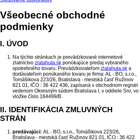
Všeobecné obchodné
podmienky
I. ÚVOD
Na týchto stránkach je prevádzkované internetové
zlatníctvo
zlatahuta.sk
ponúkajúce predaj vybraného
spotrebného tovaru. Prevádzkovateľom
zlatahuta.sk
a
dodávateľom ponúkaného tovaru je firma: AL - BO, s.r.o.,
Tomášikova 223/26, Bratislava - mestská časť Ružinov
821 01, IČO : 36 422 436, zapísaná v obchodnom registri
vedenom Okresným súdom Bratislava I, v oddiele Sro, vo
vložke číslo 164499/B.
II. IDENTIFIKÁCIA ZMLUVNÝCH
STRÁN
predávajúci:
AL - BO, s.r.o., Tomášikova 223/26,
Bratislava - mestská časť Ružinov 821 01, IČO : 36 422