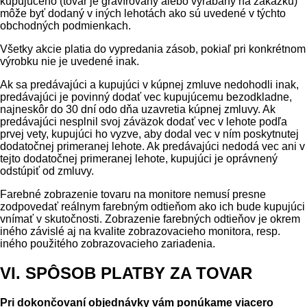
kupujúceho (tovar je gravírovaný alebo vyrábaný na zákazku)
môže byť dodaný v iných lehotách ako sú uvedené v týchto
obchodných podmienkach.
Všetky akcie platia do vypredania zásob, pokiaľ pri konkrétnom
výrobku nie je uvedené inak.
Ak sa predávajúci a kupujúci v kúpnej zmluve nedohodli inak,
predávajúci je povinný dodať vec kupujúcemu bezodkladne,
najneskôr do 30 dní odo dňa uzavretia kúpnej zmluvy. Ak
predávajúci nesplnil svoj záväzok dodať vec v lehote podľa
prvej vety, kupujúci ho vyzve, aby dodal vec v ním poskytnutej
dodatočnej primeranej lehote. Ak predávajúci nedodá vec ani v
tejto dodatočnej primeranej lehote, kupujúci je oprávnený
odstúpiť od zmluvy.
Farebné zobrazenie tovaru na monitore nemusí presne
zodpovedať reálnym farebným odtieňom ako ich bude kupujúci
vnímať v skutočnosti. Zobrazenie farebných odtieňov je okrem
iného závislé aj na kvalite zobrazovacieho monitora, resp.
iného použitého zobrazovacieho zariadenia.
VI. SPÔSOB PLATBY ZA TOVAR
Pri dokončovaní objednávky vám ponúkame viacero