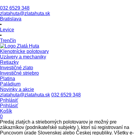
032 6529 348
zlatahuta@zlatahuta.sk
Bratislava
•
Levice
•
Trenčín
Klenotnícke polotovary
Uzávery a mechaniky
Retiazky
Investičné zlato
Investičné striebro
Platina
Paládium
Novinky a akcie
zlatahuta@zlatahuta.sk
032 6529 348
Prihlásiť
Prihlásiť
Košík
0
Predaj zlatých a strieborných polotovarov je možný pre
zákazníkov (podnikateľské subjekty ), ktorí sú registrovaní na
Puncovom úrade Slovenskej alebo Českej republiky. Všetky e-