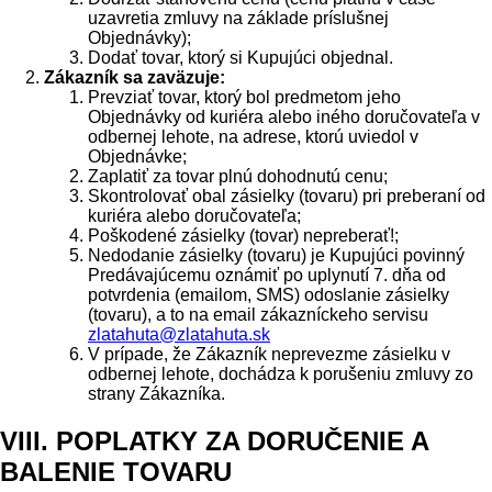
uzavretia zmluvy na základe príslušnej
Objednávky);
Dodať tovar, ktorý si Kupujúci objednal.
Zákazník sa zaväzuje:
Prevziať tovar, ktorý bol predmetom jeho
Objednávky od kuriéra alebo iného doručovateľa v
odbernej lehote, na adrese, ktorú uviedol v
Objednávke;
Zaplatiť za tovar plnú dohodnutú cenu;
Skontrolovať obal zásielky (tovaru) pri preberaní od
kuriéra alebo doručovateľa;
Poškodené zásielky (tovar) nepreberať!;
Nedodanie zásielky (tovaru) je Kupujúci povinný
Predávajúcemu oznámiť po uplynutí 7. dňa od
potvrdenia (emailom, SMS) odoslanie zásielky
(tovaru), a to na email zákazníckeho servisu
zlatahuta@zlatahuta.sk
V prípade, že Zákazník neprevezme zásielku v
odbernej lehote, dochádza k porušeniu zmluvy zo
strany Zákazníka.
VIII. POPLATKY ZA DORUČENIE A
BALENIE TOVARU