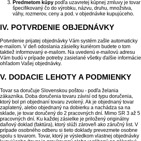
Predmetom kúpy
podľa uzavretej kúpnej zmluvy je tovar
špecifikovaný čo do výrobku, názvu, druhu, množstva,
váhy, rozmerov, ceny a pod. v objednávke kupujúceho.
IV. POTVRDENIE OBJEDNÁVKY
Potvrdenie prijatej objednávky Vám systém zašle automaticky
e-mailom. V deň odoslania zásielky kuriérom budete o tom
taktiež informovaný e-mailom. Na uvedenú e-mailovú adresu
Vám budú v prípade potreby zasielané všetky ďalšie informácie
ohľadom Vašej objednávky.
V. DODACIE LEHOTY A PODMIENKY
Tovar sa doručuje Slovenskou poštou - podľa želania
zákazníka. Doba doručenia tovaru závisí od typu doručenia,
ktorý bol pri objednaní tovaru zvolený. Ak je objednaný tovar
zaplatený, alebo objednaný na dobierku a nachádza sa na
sklade, je tovar doručený do 2 pracovných dní. Mimo SR 3 až 5
pracovných dní. Ku každej zásielke je priložený originálny
daňový doklad (faktúra), ktorý slúži zároveň ako záručný list. V
prípade osobného odberu si tieto doklady prevezmete osobne
spolu s tovarom. Tovar, ktorý je výsledkom vlastnej objednávky