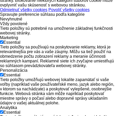
stránky. Blokovanie niektorých kategórií súborov cookie môže
ovplyvniť vašu skúsenosť s webovou stránkou.
Odmietnuť všetky cookies
Povoliť všetky cookies
Spravujte preferencie súhlasu podľa kategórie
Nevyhnutné
Vždy povolené
Tieto položky sú potrebné na umožnenie základnej funkčnosti
webovej stránky.
Marketing
Essential
Tieto položky sa používajú na poskytovanie reklamy, ktorá je
relevantnejšia pre vás a vaše záujmy. Môžu sa tiež použiť na
obmedzenie počtu zobrazení reklamy a meranie účinnosti
reklamných kampaní. Reklamné siete ich zvyčajne umiestňujú
so súhlasom prevádzkovateľa webovej stránky.
Personalizácia
Essential
Tieto položky umožňujú webovej lokalite zapamätať si vaše
voľby (napríklad vaše používateľské meno, jazyk alebo región,
v ktorom sa nachádzate) a poskytovať vylepšené, osobnejšie
funkcie. Webová stránka vám môže napríklad poskytovať
miestne správy o počasí alebo dopravné správy ukladaním
údajov o vašej aktuálnej polohe.
Analytika
Essential