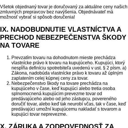
Všetok objednaný tovar je doručovaný za aktuálne ceny našich
zmluvných prepravcov bez navýšenia. Objednávateľ má
možnosť vybrať si spôsob doručenia!
IX. NADOBUDNUTIE VLASTNÍCTVA A
PRECHOD NEBEZPEČENSTVA ŠKODY
NA TOVARE
Prevzatím tovaru na dohodnutom mieste prechádza
vlastnícke právo k tovaru na kupujúceho. Kupujúci, ktorý
nespĺňa definíciu spotrebiteľa uvedenú v ust. § 2 písm. a)
Zákona, nadobúda vlastnícke právo k tovaru až úplným
zaplatením celej kúpnej ceny za tovar.
Nebezpečenstvo škody na tovare prechádza na
kupujúceho v čase, keď kupujúci alebo tretia osoba
splnomocnená kupujúcim prevezme tovar od
predávajúceho alebo od jeho zástupcu, povereného
doručiť tovar, alebo keď tak neurobí včas, tak v čase, keď
predávajúci umožní kupujúcemu nakladať s tovarom a
kupujúci tovar neprevezme.
X. ZÁRUKA A ZODPOVEDNOSŤ ZA