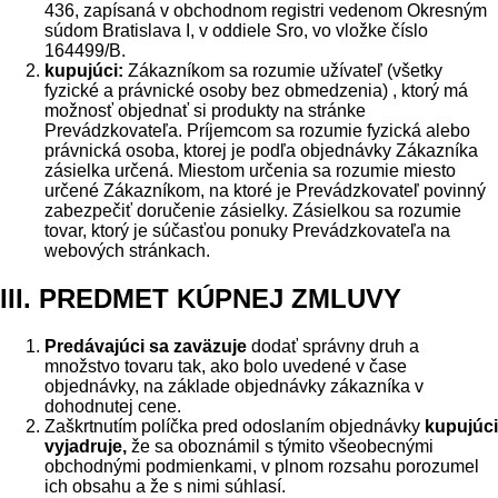
436, zapísaná v obchodnom registri vedenom Okresným
súdom Bratislava I, v oddiele Sro, vo vložke číslo
164499/B.
kupujúci:
Zákazníkom sa rozumie užívateľ (všetky
fyzické a právnické osoby bez obmedzenia) , ktorý má
možnosť objednať si produkty na stránke
Prevádzkovateľa. Príjemcom sa rozumie fyzická alebo
právnická osoba, ktorej je podľa objednávky Zákazníka
zásielka určená. Miestom určenia sa rozumie miesto
určené Zákazníkom, na ktoré je Prevádzkovateľ povinný
zabezpečiť doručenie zásielky. Zásielkou sa rozumie
tovar, ktorý je súčasťou ponuky Prevádzkovateľa na
webových stránkach.
III. PREDMET KÚPNEJ ZMLUVY
Predávajúci sa zaväzuje
dodať správny druh a
množstvo tovaru tak, ako bolo uvedené v čase
objednávky, na základe objednávky zákazníka v
dohodnutej cene.
Zaškrtnutím políčka pred odoslaním objednávky
kupujúci
vyjadruje,
že sa oboznámil s týmito všeobecnými
obchodnými podmienkami, v plnom rozsahu porozumel
ich obsahu a že s nimi súhlasí.