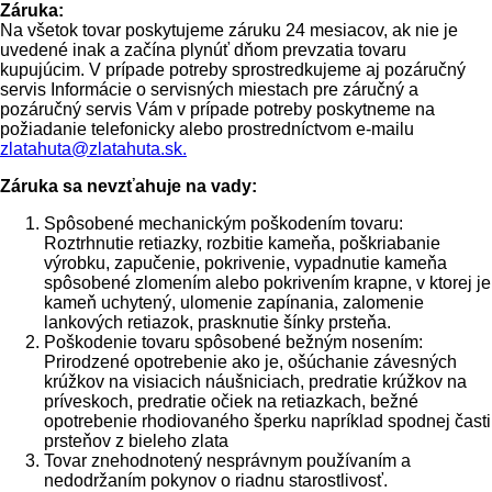
Záruka:
Na všetok tovar poskytujeme záruku 24 mesiacov, ak nie je
uvedené inak a začína plynúť dňom prevzatia tovaru
kupujúcim. V prípade potreby sprostredkujeme aj pozáručný
servis Informácie o servisných miestach pre záručný a
pozáručný servis Vám v prípade potreby poskytneme na
požiadanie telefonicky alebo prostredníctvom e-mailu
zlatahuta@zlatahuta.sk.
Záruka sa nevzťahuje na vady:
Spôsobené mechanickým poškodením tovaru:
Roztrhnutie retiazky, rozbitie kameňa, poškriabanie
výrobku, zapučenie, pokrivenie, vypadnutie kameňa
spôsobené zlomením alebo pokrivením krapne, v ktorej je
kameň uchytený, ulomenie zapínania, zalomenie
lankových retiazok, prasknutie šínky prsteňa.
Poškodenie tovaru spôsobené bežným nosením:
Prirodzené opotrebenie ako je, ošúchanie závesných
krúžkov na visiacich náušniciach, predratie krúžkov na
príveskoch, predratie očiek na retiazkach, bežné
opotrebenie rhodiovaného šperku napríklad spodnej časti
prsteňov z bieleho zlata
Tovar znehodnotený nesprávnym používaním a
nedodržaním pokynov o riadnu starostlivosť.