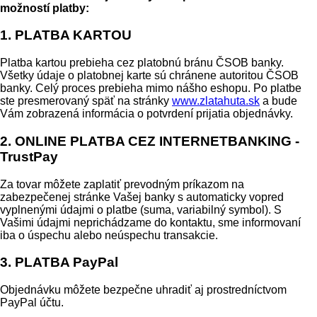
možností platby:
1. PLATBA KARTOU
Platba kartou prebieha cez platobnú bránu ČSOB banky.
Všetky údaje o platobnej karte sú chránene autoritou ČSOB
banky. Celý proces prebieha mimo nášho eshopu. Po platbe
ste presmerovaný späť na stránky
www.zlatahuta.sk
a bude
Vám zobrazená informácia o potvrdení prijatia objednávky.
2. ONLINE PLATBA CEZ INTERNETBANKING -
TrustPay
Za tovar môžete zaplatiť prevodným príkazom na
zabezpečenej stránke Vašej banky s automaticky vopred
vyplnenými údajmi o platbe (suma, variabilný symbol). S
Vašimi údajmi neprichádzame do kontaktu, sme informovaní
iba o úspechu alebo neúspechu transakcie.
3. PLATBA PayPal
Objednávku môžete bezpečne uhradiť aj prostredníctvom
PayPal účtu.