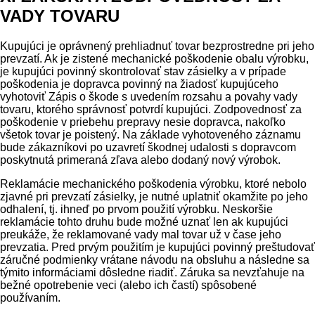
VADY TOVARU
Kupujúci je oprávnený prehliadnuť tovar bezprostredne pri jeho
prevzatí. Ak je zistené mechanické poškodenie obalu výrobku,
je kupujúci povinný skontrolovať stav zásielky a v prípade
poškodenia je dopravca povinný na žiadosť kupujúceho
vyhotoviť Zápis o škode s uvedením rozsahu a povahy vady
tovaru, ktorého správnosť potvrdí kupujúci. Zodpovednosť za
poškodenie v priebehu prepravy nesie dopravca, nakoľko
všetok tovar je poistený. Na základe vyhotoveného záznamu
bude zákazníkovi po uzavretí škodnej udalosti s dopravcom
poskytnutá primeraná zľava alebo dodaný nový výrobok.
Reklamácie mechanického poškodenia výrobku, ktoré nebolo
zjavné pri prevzatí zásielky, je nutné uplatniť okamžite po jeho
odhalení, tj. ihneď po prvom použití výrobku. Neskoršie
reklamácie tohto druhu bude možné uznať len ak kupujúci
preukáže, že reklamované vady mal tovar už v čase jeho
prevzatia. Pred prvým použitím je kupujúci povinný preštudovať
záručné podmienky vrátane návodu na obsluhu a následne sa
týmito informáciami dôsledne riadiť. Záruka sa nevzťahuje na
bežné opotrebenie veci (alebo ich častí) spôsobené
používaním.