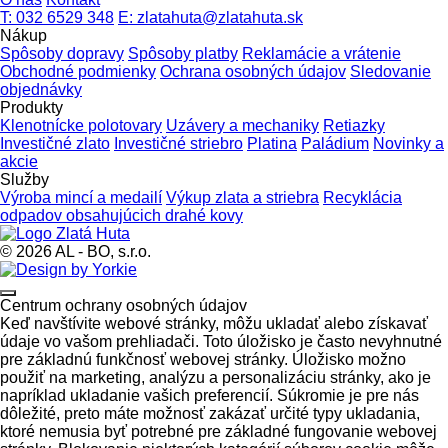
T: 032 6529 348
E: zlatahuta@zlatahuta.sk
Nákup
Spôsoby dopravy
Spôsoby platby
Reklamácie a vrátenie
Obchodné podmienky
Ochrana osobných údajov
Sledovanie
objednávky
Produkty
Klenotnícke polotovary
Uzávery a mechaniky
Retiazky
Investičné zlato
Investičné striebro
Platina
Paládium
Novinky a
akcie
Služby
Výroba mincí a medailí
Výkup zlata a striebra
Recyklácia
odpadov obsahujúcich drahé kovy
© 2026 AL - BO, s.r.o.
Centrum ochrany osobných údajov
Keď navštívite webové stránky, môžu ukladať alebo získavať
údaje vo vašom prehliadači. Toto úložisko je často nevyhnutné
pre základnú funkčnosť webovej stránky. Úložisko možno
použiť na marketing, analýzu a personalizáciu stránky, ako je
napríklad ukladanie vašich preferencií. Súkromie je pre nás
dôležité, preto máte možnosť zakázať určité typy ukladania,
ktoré nemusia byť potrebné pre základné fungovanie webovej