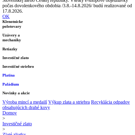
Slovenskej alebo Českej republiky. Všetky e-shopové objednávky
počas dovolenkového obdobia /3.8.-14.8.2026/ budú realizované od
17.8.2026.
OK
Klenotnícke
polotovary
Uzávery a
mechaniky
Retiazky
Investičné zlato
Investičné striebro
Platina
Paládium
Novinky a akcie
Výroba mincí a medailí
Výkup zlata a striebra
Recyklácia odpadov
obsahujúcich drahé kovy
Domov
>
Investičné zlato
>
Zlaté zliatky