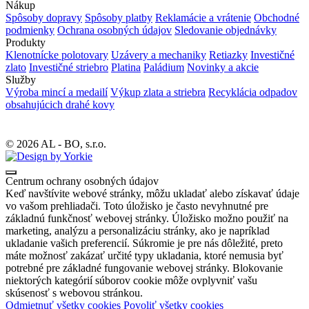
Nákup
Spôsoby dopravy
Spôsoby platby
Reklamácie a vrátenie
Obchodné
podmienky
Ochrana osobných údajov
Sledovanie objednávky
Produkty
Klenotnícke polotovary
Uzávery a mechaniky
Retiazky
Investičné
zlato
Investičné striebro
Platina
Paládium
Novinky a akcie
Služby
Výroba mincí a medailí
Výkup zlata a striebra
Recyklácia odpadov
obsahujúcich drahé kovy
© 2026 AL - BO, s.r.o.
Centrum ochrany osobných údajov
Keď navštívite webové stránky, môžu ukladať alebo získavať údaje
vo vašom prehliadači. Toto úložisko je často nevyhnutné pre
základnú funkčnosť webovej stránky. Úložisko možno použiť na
marketing, analýzu a personalizáciu stránky, ako je napríklad
ukladanie vašich preferencií. Súkromie je pre nás dôležité, preto
máte možnosť zakázať určité typy ukladania, ktoré nemusia byť
potrebné pre základné fungovanie webovej stránky. Blokovanie
niektorých kategórií súborov cookie môže ovplyvniť vašu
skúsenosť s webovou stránkou.
Odmietnuť všetky cookies
Povoliť všetky cookies