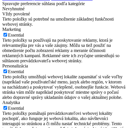
Spravujte preferencie súhlasu podľa kategórie
Nevyhnutné
Vždy povolené
Tieto položky sú potrebné na umožnenie základnej funkčnosti
webovej stránky.
Marketing
Essential
Tieto položky sa používajú na poskytovanie reklamy, ktorá je
relevantnejšia pre vás a vaše záujmy. Môžu sa tiež použiť na
obmedzenie počtu zobrazení reklamy a meranie účinnosti
reklamných kampaní. Reklamné siete ich zvyčajne umiestňujú so
súhlasom prevádzkovateľa webovej stránky.
Personalizácia
Essential
Tieto položky umožňujú webovej lokalite zapamätať si vaše voľby
(napríklad vaše používateľské meno, jazyk alebo región, v ktorom
sa nachádzate) a poskytovať vylepšené, osobnejšie funkcie. Webová
stránka vám môže napríklad poskytovať miestne správy o počasí
alebo dopravné správy ukladaním údajov o vašej aktuálnej polohe.
Analytika
Essential
Tieto položky pomáhajú prevádzkovateľovi webovej lokality
pochopiť, ako funguje jej webová lokalita, ako návštevníci
interagujú so stránkou a či môžu nastať technické problémy. Tento