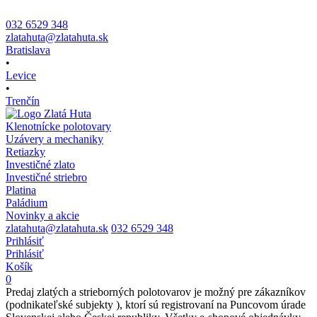
032 6529 348
zlatahuta@zlatahuta.sk
Bratislava
•
Levice
•
Trenčín
Klenotnícke polotovary
Uzávery a mechaniky
Retiazky
Investičné zlato
Investičné striebro
Platina
Paládium
Novinky a akcie
zlatahuta@zlatahuta.sk
032 6529 348
Prihlásiť
Prihlásiť
Košík
0
Predaj zlatých a strieborných polotovarov je možný pre zákazníkov
(podnikateľské subjekty ), ktorí sú registrovaní na Puncovom úrade