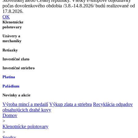
Slovenskej alebo Českej republiky. Všetky e-shopové objednávky
počas dovolenkového obdobia /3.8.-14.8.2026/ budú realizované od
17.8.2026.
OK
Klenotnícke
polotovary
Uzávery a
mechaniky
Retiazky
Investičné zlato
Investičné striebro
Platina
Paládium
Novinky a akcie
Výroba mincí a medailí
Výkup zlata a striebra
Recyklácia odpadov
obsahujúcich drahé kovy
Domov
>
Klenotnícke polotovary
>
Spajky