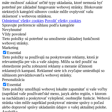
máte možnosť zakázať určité typy ukladania, ktoré nemusia byť
potrebné pre základné fungovanie webovej stránky. Blokovanie
niektorých kategórií súborov cookie môže ovplyvniť vašu
skúsenosť s webovou stránkou.
Odmietnuť všetky cookies
Povoliť všetky cookies
Spravujte preferencie súhlasu podľa kategórie
Nevyhnutné
Vždy povolené
Tieto položky sú potrebné na umožnenie základnej funkčnosti
webovej stránky.
Marketing
Essential
Tieto položky sa používajú na poskytovanie reklamy, ktorá je
relevantnejšia pre vás a vaše záujmy. Môžu sa tiež použiť na
obmedzenie počtu zobrazení reklamy a meranie účinnosti
reklamných kampaní. Reklamné siete ich zvyčajne umiestňujú so
súhlasom prevádzkovateľa webovej stránky.
Personalizácia
Essential
Tieto položky umožňujú webovej lokalite zapamätať si vaše voľby
(napríklad vaše používateľské meno, jazyk alebo región, v ktorom
sa nachádzate) a poskytovať vylepšené, osobnejšie funkcie. Webová
stránka vám môže napríklad poskytovať miestne správy o počasí
alebo dopravné správy ukladaním údajov o vašej aktuálnej polohe.
Analytika