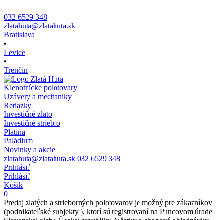
032 6529 348
zlatahuta@zlatahuta.sk
Bratislava
•
Levice
•
Trenčín
Klenotnícke polotovary
Uzávery a mechaniky
Retiazky
Investičné zlato
Investičné striebro
Platina
Paládium
Novinky a akcie
zlatahuta@zlatahuta.sk
032 6529 348
Prihlásiť
Prihlásiť
Košík
0
Predaj zlatých a strieborných polotovarov je možný pre zákazníkov
(podnikateľské subjekty ), ktorí sú registrovaní na Puncovom úrade