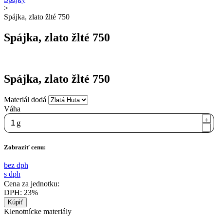
>
Spájka, zlato žlté 750
Spájka, zlato žlté 750
Spájka, zlato žlté 750
Materiál dodá
Váha
g
Zobraziť cenu:
bez dph
s dph
Cena za jednotku:
DPH:
23%
Klenotnícke materiály