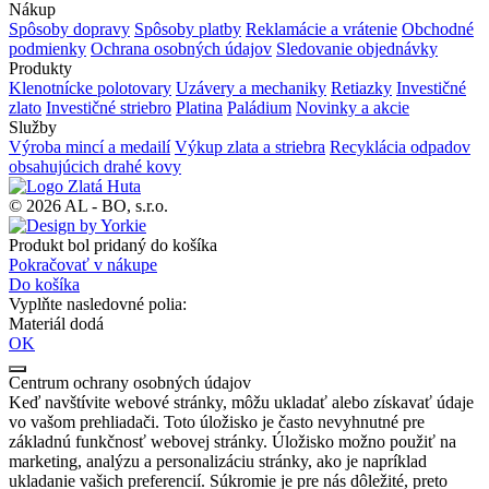
Nákup
Spôsoby dopravy
Spôsoby platby
Reklamácie a vrátenie
Obchodné
podmienky
Ochrana osobných údajov
Sledovanie objednávky
Produkty
Klenotnícke polotovary
Uzávery a mechaniky
Retiazky
Investičné
zlato
Investičné striebro
Platina
Paládium
Novinky a akcie
Služby
Výroba mincí a medailí
Výkup zlata a striebra
Recyklácia odpadov
obsahujúcich drahé kovy
© 2026 AL - BO, s.r.o.
Produkt bol pridaný do košíka
Pokračovať v nákupe
Do košíka
Vyplňte nasledovné polia:
Materiál dodá
OK
Centrum ochrany osobných údajov
Keď navštívite webové stránky, môžu ukladať alebo získavať údaje
vo vašom prehliadači. Toto úložisko je často nevyhnutné pre
základnú funkčnosť webovej stránky. Úložisko možno použiť na
marketing, analýzu a personalizáciu stránky, ako je napríklad
ukladanie vašich preferencií. Súkromie je pre nás dôležité, preto