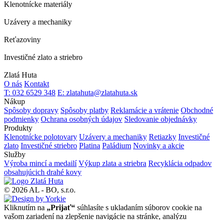
Klenotnícke materiály
Uzávery a mechaniky
Reťazoviny
Investičné zlato a striebro
Zlatá Huta
O nás
Kontakt
T: 032 6529 348
E: zlatahuta@zlatahuta.sk
Nákup
Spôsoby dopravy
Spôsoby platby
Reklamácie a vrátenie
Obchodné
podmienky
Ochrana osobných údajov
Sledovanie objednávky
Produkty
Klenotnícke polotovary
Uzávery a mechaniky
Retiazky
Investičné
zlato
Investičné striebro
Platina
Paládium
Novinky a akcie
Služby
Výroba mincí a medailí
Výkup zlata a striebra
Recyklácia odpadov
obsahujúcich drahé kovy
© 2026 AL - BO, s.r.o.
Kliknutím na
„Prijať“
súhlasíte s ukladaním súborov cookie na
vašom zariadení na zlepšenie navigácie na stránke, analýzu