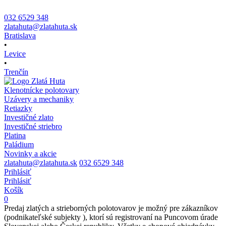
032 6529 348
zlatahuta@zlatahuta.sk
Bratislava
•
Levice
•
Trenčín
Klenotnícke polotovary
Uzávery a mechaniky
Retiazky
Investičné zlato
Investičné striebro
Platina
Paládium
Novinky a akcie
zlatahuta@zlatahuta.sk
032 6529 348
Prihlásiť
Prihlásiť
Košík
0
Predaj zlatých a strieborných polotovarov je možný pre zákazníkov
(podnikateľské subjekty ), ktorí sú registrovaní na Puncovom úrade