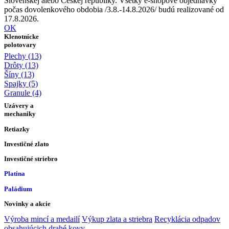
Slovenskej alebo Českej republiky. Všetky e-shopové objednávky
počas dovolenkového obdobia /3.8.-14.8.2026/ budú realizované od
17.8.2026.
OK
Klenotnícke
polotovary
Plechy (13)
Drôty (13)
Šíny (13)
Spajky (5)
Granule (4)
Uzávery a
mechaniky
Retiazky
Investičné zlato
Investičné striebro
Platina
Paládium
Novinky a akcie
Výroba mincí a medailí
Výkup zlata a striebra
Recyklácia odpadov
obsahujúcich drahé kovy