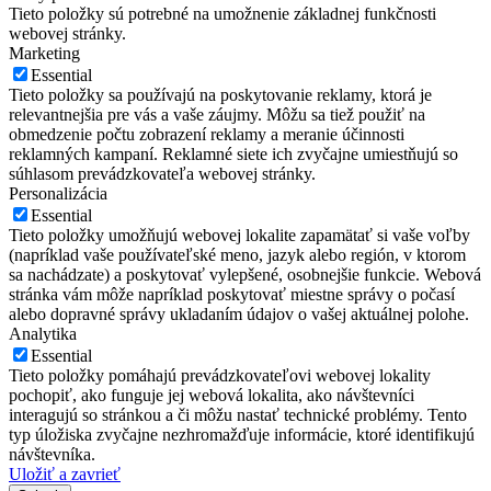
Tieto položky sú potrebné na umožnenie základnej funkčnosti
webovej stránky.
Marketing
Essential
Tieto položky sa používajú na poskytovanie reklamy, ktorá je
relevantnejšia pre vás a vaše záujmy. Môžu sa tiež použiť na
obmedzenie počtu zobrazení reklamy a meranie účinnosti
reklamných kampaní. Reklamné siete ich zvyčajne umiestňujú so
súhlasom prevádzkovateľa webovej stránky.
Personalizácia
Essential
Tieto položky umožňujú webovej lokalite zapamätať si vaše voľby
(napríklad vaše používateľské meno, jazyk alebo región, v ktorom
sa nachádzate) a poskytovať vylepšené, osobnejšie funkcie. Webová
stránka vám môže napríklad poskytovať miestne správy o počasí
alebo dopravné správy ukladaním údajov o vašej aktuálnej polohe.
Analytika
Essential
Tieto položky pomáhajú prevádzkovateľovi webovej lokality
pochopiť, ako funguje jej webová lokalita, ako návštevníci
interagujú so stránkou a či môžu nastať technické problémy. Tento
typ úložiska zvyčajne nezhromažďuje informácie, ktoré identifikujú
návštevníka.
Uložiť a zavrieť