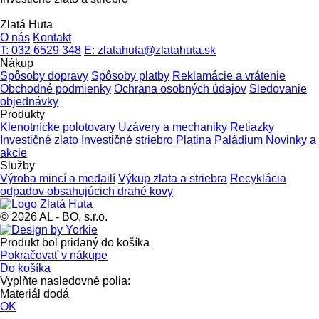
Zlatá Huta
O nás
Kontakt
T: 032 6529 348
E: zlatahuta@zlatahuta.sk
Nákup
Spôsoby dopravy
Spôsoby platby
Reklamácie a vrátenie
Obchodné podmienky
Ochrana osobných údajov
Sledovanie
objednávky
Produkty
Klenotnícke polotovary
Uzávery a mechaniky
Retiazky
Investičné zlato
Investičné striebro
Platina
Paládium
Novinky a
akcie
Služby
Výroba mincí a medailí
Výkup zlata a striebra
Recyklácia
odpadov obsahujúcich drahé kovy
© 2026 AL - BO, s.r.o.
Produkt bol pridaný do košíka
Pokračovať v nákupe
Do košíka
Vyplňte nasledovné polia:
Materiál dodá
OK