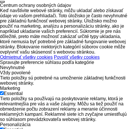
Centrum ochrany osobných údajov
Keď navštívite webové stránky, môžu ukladať alebo získavať
údaje vo vašom prehliadači. Toto úložisko je často nevyhnutné
pre základnú funkčnosť webovej stránky. Úložisko možno
použiť na marketing, analýzu a personalizáciu stránky, ako je
napríklad ukladanie vašich preferencií. Súkromie je pre nás
dôležité, preto máte možnosť zakázať určité typy ukladania,
ktoré nemusia byť potrebné pre základné fungovanie webovej
stránky. Blokovanie niektorých kategórií súborov cookie môže
ovplyvniť vašu skúsenosť s webovou stránkou.
Odmietnuť všetky cookies
Povoliť všetky cookies
Spravujte preferencie súhlasu podľa kategórie
Nevyhnutné
Vždy povolené
Tieto položky sú potrebné na umožnenie základnej funkčnosti
webovej stránky.
Marketing
Essential
Tieto položky sa používajú na poskytovanie reklamy, ktorá je
relevantnejšia pre vás a vaše záujmy. Môžu sa tiež použiť na
obmedzenie počtu zobrazení reklamy a meranie účinnosti
reklamných kampaní. Reklamné siete ich zvyčajne umiestňujú
so súhlasom prevádzkovateľa webovej stránky.
Personalizácia