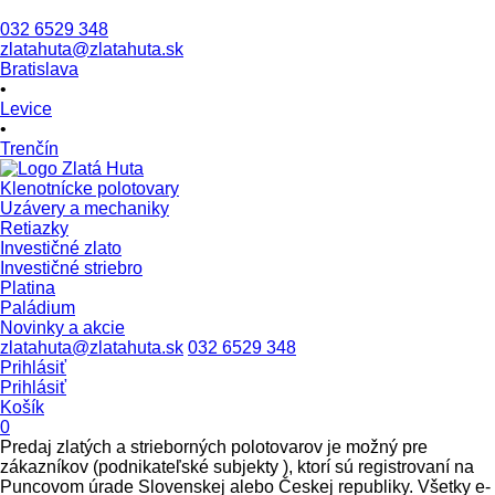
032 6529 348
zlatahuta@zlatahuta.sk
Bratislava
•
Levice
•
Trenčín
Klenotnícke polotovary
Uzávery a mechaniky
Retiazky
Investičné zlato
Investičné striebro
Platina
Paládium
Novinky a akcie
zlatahuta@zlatahuta.sk
032 6529 348
Prihlásiť
Prihlásiť
Košík
0
Predaj zlatých a strieborných polotovarov je možný pre
zákazníkov (podnikateľské subjekty ), ktorí sú registrovaní na
Puncovom úrade Slovenskej alebo Českej republiky. Všetky e-