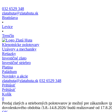
032 6529 348
zlatahuta@zlatahuta.sk
Bratislava
•
Levice
•
Trenčín
Klenotnícke polotovary
Uzávery a mechaniky
Retiazky
Investičné zlato
Investičné striebro
Platina
Paládium
Novinky a akcie
zlatahuta@zlatahuta.sk
032 6529 348
Prihlásiť
Prihlásiť
Košík
0
Predaj zlatých a strieborných polotovarov je možný pre zákazníkov (
dovolenkového obdobia /3.8.-14.8.2026/ budú realizované od 17.8.2