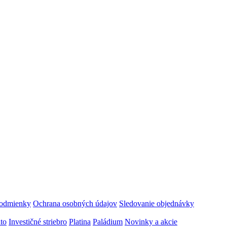
odmienky
Ochrana osobných údajov
Sledovanie objednávky
ato
Investičné striebro
Platina
Paládium
Novinky a akcie