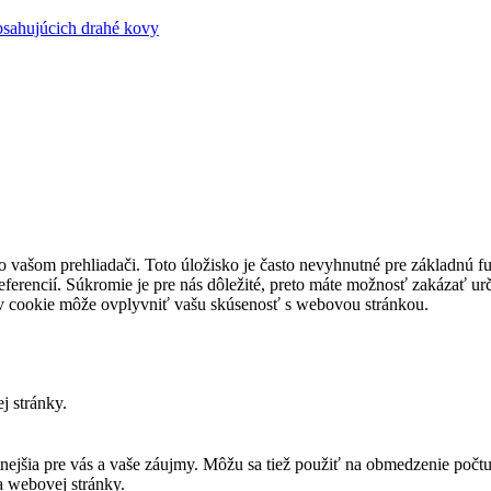
sahujúcich drahé kovy
o vašom prehliadači. Toto úložisko je často nevyhnutné pre základnú 
referencií. Súkromie je pre nás dôležité, preto máte možnosť zakázať ur
ov cookie môže ovplyvniť vašu skúsenosť s webovou stránkou.
j stránky.
ntnejšia pre vás a vaše záujmy. Môžu sa tiež použiť na obmedzenie poč
a webovej stránky.