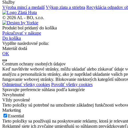
Služby
Výroba mincí a medailí
Výkup zlata a striebra
Recyklácia odpadov ob
© 2026 AL - BO, s.r.o.
Produkt bol pridaný do košíka
Pokračovať v nákupe
Do košíka
Vyplňte nasledovné polia:
Materiál dodá
OK
Centrum ochrany osobných údajov
Keď navštívite webové stránky, môžu ukladať alebo získavať údaje v
analýzu a personalizáciu stránky, ako je napríklad ukladanie vašich p
fungovanie webovej stránky. Blokovanie niektorých kategórií súbor
Odmietnuť všetky cookies
Povoliť všetky cookies
Spravujte preferencie súhlasu podľa kategórie
Nevyhnutné
Vždy povolené
Tieto položky sú potrebné na umožnenie základnej funkčnosti webove
Marketing
Essential
Tieto položky sa používajú na poskytovanie reklamy, ktorá je releva
Reklamné siete ich zvyčajne umiestňujú so súhlasom prevádzkovateľ