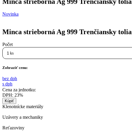
Minca strieborná Ag 999 Trenčiansky toliar
Novinka
Minca strieborná Ag 999 Trenčiansky toliar
Počet
ks
Zobraziť cenu:
bez dph
s dph
Cena za jednotku:
DPH:
23%
Klenotnícke materiály
Uzávery a mechaniky
Reťazoviny