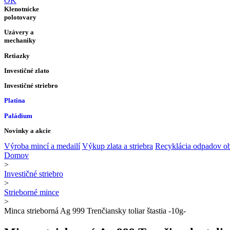
OK
Klenotnícke
polotovary
Uzávery a
mechaniky
Retiazky
Investičné zlato
Investičné striebro
Platina
Paládium
Novinky a akcie
Výroba mincí a medailí
Výkup zlata a striebra
Recyklácia odpadov ob
Domov
>
Investičné striebro
>
Strieborné mince
>
Minca strieborná Ag 999 Trenčiansky toliar štastia -10g-