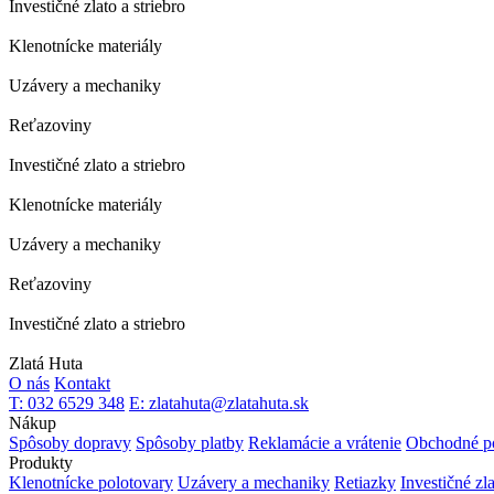
Investičné zlato a striebro
Klenotnícke materiály
Uzávery a mechaniky
Reťazoviny
Investičné zlato a striebro
Klenotnícke materiály
Uzávery a mechaniky
Reťazoviny
Investičné zlato a striebro
Zlatá Huta
O nás
Kontakt
T: 032 6529 348
E: zlatahuta@zlatahuta.sk
Nákup
Spôsoby dopravy
Spôsoby platby
Reklamácie a vrátenie
Obchodné p
Produkty
Klenotnícke polotovary
Uzávery a mechaniky
Retiazky
Investičné zl